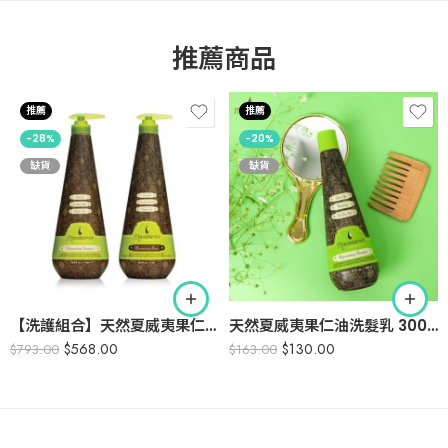
推薦商品
推薦
推薦
-28%
-20%
缺貨
缺貨
【洗護組合】天然夏威夷果仁油洗髮乳＋護髮素 (各 1000ml 家庭裝連泵頭)
天然夏威夷果仁油洗髮乳 300ml
$
568.00
$
130.00
$
793.00
$
163.00