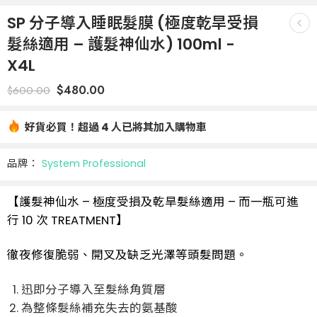
SP 分子導入睡眠髮膜 (極度乾旱受損
髮絲適用 – 護髮神仙水) 100ml -
X4L
$
480.00
$
600.00
好貨必買！超過 4 人已將其加入購物車
品牌：
System Professional
【護髮神仙水 – 極度受損及乾旱髮絲適用 – 而一瓶可進
行 10 次 TREATMENT】
徹夜修復脆弱、開叉及缺乏光澤等頭髮問題。
迅即分子導入至髮絲角質層
為整條髮絲補充失去的氨基酸