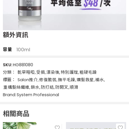
額外資訊
容量
100ml
SKU:
HG881080
分類：
乾旱暗啞
,
受損
,
漂染後
,
特別護理
,
粗硬毛躁
標籤：
Salon推介
,
修復脆弱
,
撫平毛躁
,
爛髮救星
,
補水
,
重構髮絲纖維
,
鎖水
,
防打結
,
防開叉
,
順滑
Brand:
System Professional
相關商品